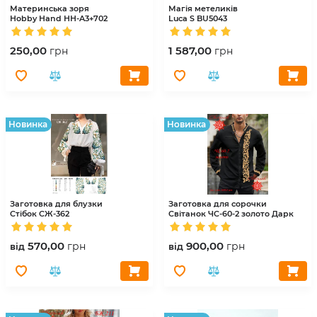
Материнська зоря
Магія метеликів
Hobby Hand
НН-A3+702
Luca S
BU5043
250,00
1 587,00
грн
грн
Hовинка
Hовинка
Заготовка для блузки
Заготовка для сорочки
Стібок
СЖ-362
Світанок
ЧС-60-2 золото Дарк
570,00
900,00
грн
грн
вiд
вiд