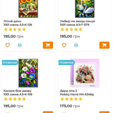
Літній день
Лебеді на заході сонця
1001 схема
А3+К-129
1001 схема
А3+Т-079
195,00
195,00
грн
грн
Hовинка
Hовинка
Космея біля двору
Дари літа 2
1001 схема
А3+К-109
Hobby Hand
НН-A346д
195,00
175,00
грн
грн