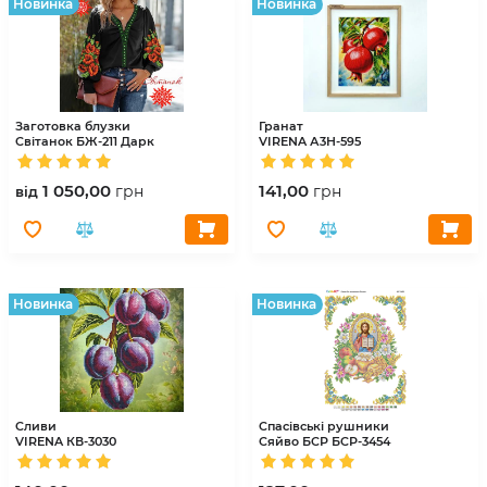
Hовинка
Hовинка
Заготовка блузки
Гранат
Світанок
БЖ-211 Дарк
VIRENA
А3Н-595
1 050,00
141,00
грн
грн
вiд
Hовинка
Hовинка
Сливи
Спасівські рушники
VIRENA
КВ-3030
Сяйво БСР
БСР-3454