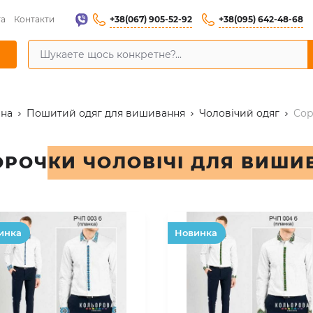
+38(067) 905-52-92
+38(095) 642-48-68
та
Контакти
вна
Пошитий одяг для вишивання
Чоловічий одяг
Сор
ОРОЧКИ ЧОЛОВІЧІ ДЛЯ ВИШИ
инка
Hовинка