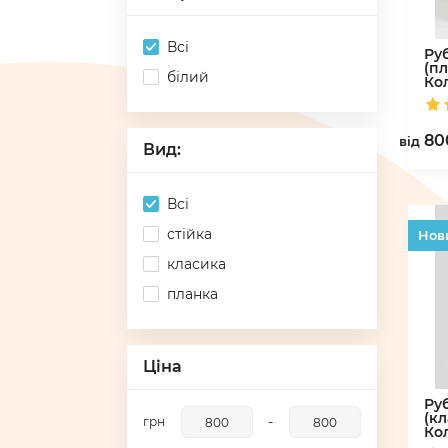
Всі
Ру
(пл
білий
Ко
80
вiд
Вид:
Всі
стійка
Hов
класика
планка
Ціна
Ру
(кл
-
грн
Ко