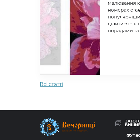
малювання к
номерах стає
популярніши
ділитися з 
порадами та
Всi статтi
ЗАГОТ
ВИШИ
ФУТБО