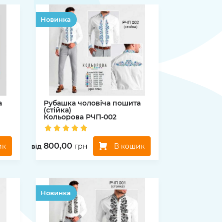
Hовинка
а
Рубашка чоловіча пошита
(стійка)
Кольорова
РЧП-002
800,00
ик
В кошик
грн
вiд
Hовинка