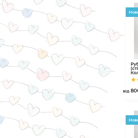
Hов
Ру
(ст
Ко
80
вiд
Hов