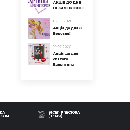
АКЦІЯ ДО ДНЯ
НЕЗАЛЕЖНОСТІ
02.03.2020
Акція до дня 8
Березня!
10.02.2020
и
Акція до дня
святого
Валентина
КА
БІСЕР PRECIOSA
ИКОМ
(ЧЕХІЯ)