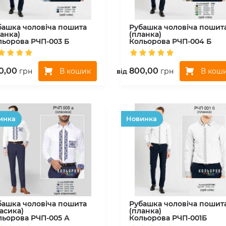
башка чоловіча пошита
Рубашка чоловіча пошит
анка)
(планка)
льорова
РЧП-003 Б
Кольорова
РЧП-004 Б
0,00
800,00
В кошик
В кош
грн
грн
вiд
инка
Hовинка
башка чоловіча пошита
Рубашка чоловіча пошит
асика)
(планка)
льорова
РЧП-005 А
Кольорова
РЧП-001Б