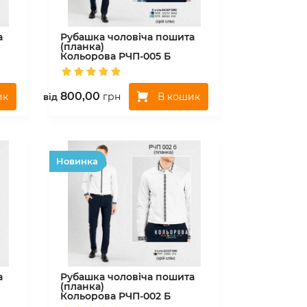
а
Рубашка чоловіча пошита
(планка)
Кольорова
РЧП-005 Б
800,00
ик
В кошик
грн
вiд
Hовинка
а
Рубашка чоловіча пошита
(планка)
Кольорова
РЧП-002 Б