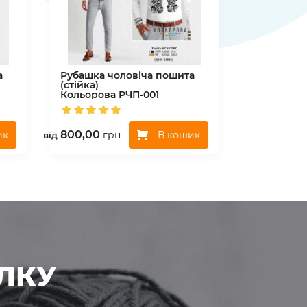
а
Рубашка чоловіча пошита
(стійка)
Кольорова
РЧП-001
800,00
ик
В кошик
грн
вiд
ЛКУ