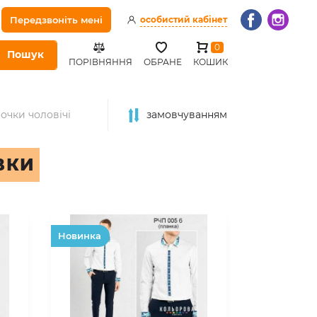
Передзвоніть мені
особистий кабінет
0
Пошук
ПОРІВНЯННЯ
ОБРАНЕ
КОШИК
очки чоловічі
замовчуванням
ВКИ
Hовинка