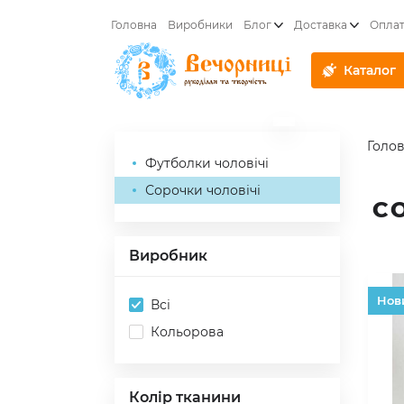
Головна
Виробники
Блог
Доставка
Опла
Каталог
Голо
Футболки чоловічі
Сорочки чоловічі
С
Виробник
Hов
Всі
Кольорова
Колір тканини