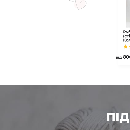
Ру
(ст
Ко
80
вiд
ПІ