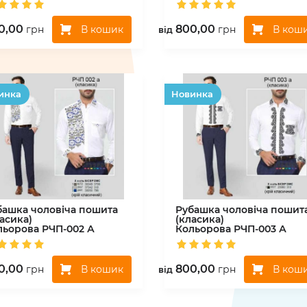
0,00
800,00
В кошик
В кош
грн
грн
вiд
инка
Hовинка
башка чоловіча пошита
Рубашка чоловіча пошит
асика)
(класика)
льорова
РЧП-002 А
Кольорова
РЧП-003 А
0,00
800,00
В кошик
В кош
грн
грн
вiд