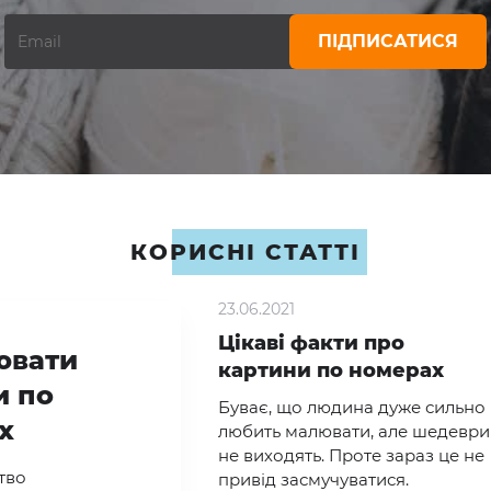
ПІДПИСАТИСЯ
КОРИСНІ СТАТТІ
23.06.2021
Цікаві факти про
ювати
картини по номерах
и по
Буває, що людина дуже сильно
х
любить малювати, але шедеври
не виходять. Проте зараз це не
тво
привід засмучуватися.