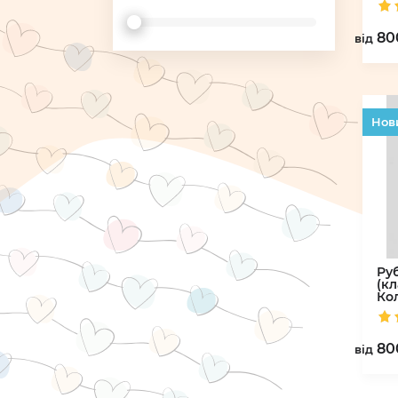
80
вiд
Hов
Ру
(кл
Ко
80
вiд