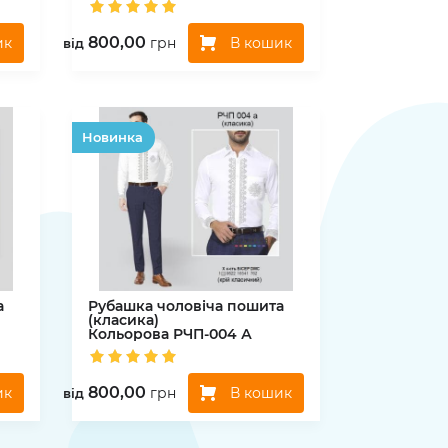
800,00
ик
В кошик
грн
вiд
Hовинка
а
Рубашка чоловіча пошита
(класика)
Кольорова
РЧП-004 А
800,00
ик
В кошик
грн
вiд