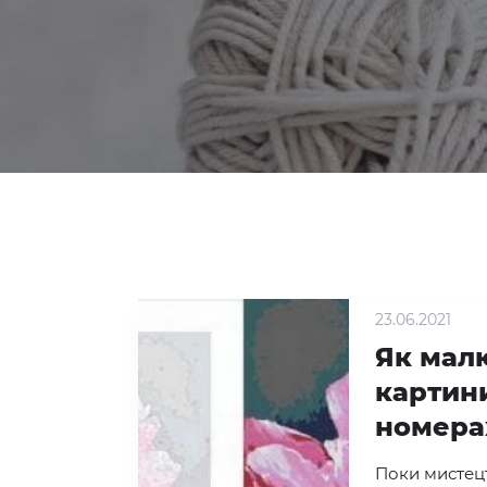
23.06.2021
Як мал
картин
номера
Поки мистец