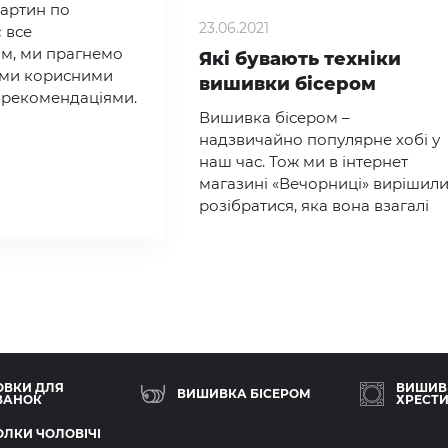
артин по
23.06.2021
 все
м, ми прагнемо
Які бувають техніки
вами корисними
вишивки бісером
 рекомендаціями.
Вишивка бісером –
надзвичайно популярне хобі у
наш час. Тож ми в інтернет
магазині «Вечорниці» вирішил
розібратися, яка вона взагалі
буває.
ОВКИ ДЛЯ
ВИШИВ
ВИШИВКА БІСЕРОМ
ВАНОК
ХРЕСТ
ЛКИ ЧОЛОВІЧІ