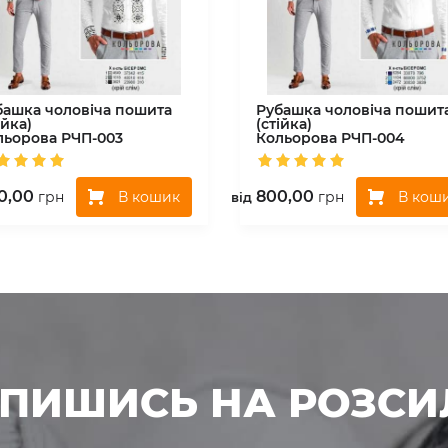
башка чоловіча пошита
Рубашка чоловіча пошит
ійка)
(стійка)
льорова
РЧП-003
Кольорова
РЧП-004
0,00
800,00
В кошик
В кош
грн
грн
вiд
ДПИШИСЬ НА РОЗСИ