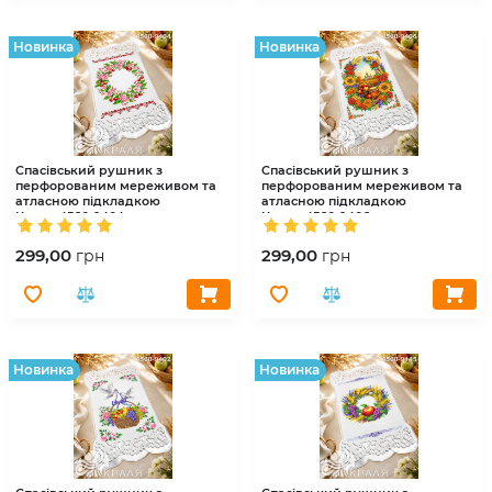
Hовинка
Hовинка
Спасівський рушник з
Спасівський рушник з
перфорованим мереживом та
перфорованим мереживом та
атласною підкладкою
атласною підкладкою
Краля
4560-9404
Краля
4560-9406
299,00
299,00
грн
грн
Hовинка
Hовинка