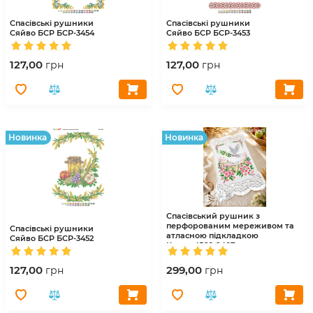
Спасівські рушники
Спасівські рушники
Сяйво БСР
БСР-3454
Сяйво БСР
БСР-3453
127,00
127,00
грн
грн
Hовинка
Hовинка
Спасівський рушник з
перфорованим мереживом та
Спасівські рушники
атласною підкладкою
Сяйво БСР
БСР-3452
Краля
4560-9407
127,00
299,00
грн
грн