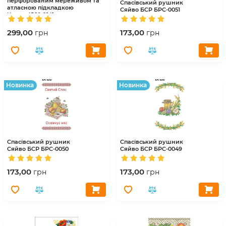
перфорованим мереживом та
Спасівський рушник
атласною підкладкою
Сяйво БСР
БРС-0051
Краля
4560-9141
299,00
173,00
грн
грн
Hовинка
Hовинка
Спасівський рушник
Спасівський рушник
Сяйво БСР
БРС-0050
Сяйво БСР
БРС-0049
173,00
173,00
грн
грн