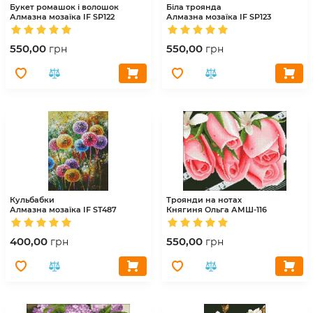
Букет ромашок і волошок
Біла троянда
Алмазна мозаїка IF
SP122
Алмазна мозаїка IF
SP123
550,00
550,00
грн
грн
Кульбабки
Троянди на нотах
Алмазна мозаїка IF
ST487
Княгиня Ольга
АМШ-116
400,00
550,00
грн
грн