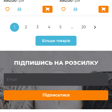
550,00
550,00
грн
грн
1
2
3
4
5
...
20
Більше товарів
ПІДПИШИСЬ НА РОЗСИЛКУ
Підписатися