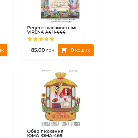
Рецепт щасливої сімї
VIRENA
А4Н-444
85,00
ик
В кошик
грн
Оберіг кохання
ЮМА
ЮМА-469