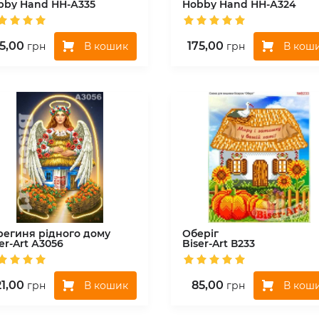
bby Hand
НН-А335
Hobby Hand
НН-А324
5,00
175,00
В кошик
В кош
грн
грн
региня рідного дому
Оберіг
er-Art
А3056
Biser-Art
В233
21,00
85,00
В кошик
В кош
грн
грн