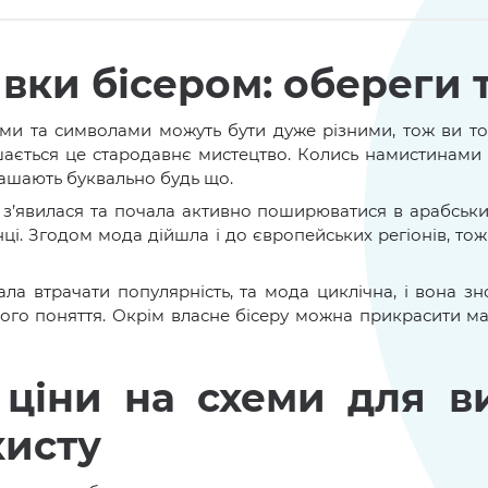
вки бісером: обереги 
ми та символами можуть бути дуже різними, тож ви точ
шається це стародавнє мистецтво. Колись намистинами 
рашають буквально будь що.
з’явилася та почала активно поширюватися в арабських
нці. Згодом мода дійшла і до європейських регіонів, то
а втрачати популярність, та мода циклічна, і вона зн
цього поняття. Окрім власне бісеру можна прикрасити м
 ціни на схеми для 
хисту