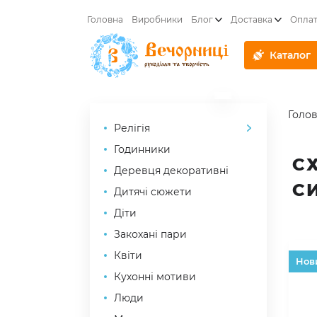
Головна
Виробники
Блог
Доставка
Опла
Каталог
Голо
Релігія
Годинники
С
Деревця декоративні
С
Дитячі сюжети
Діти
Закохані пари
Квіти
Hов
Кухонні мотиви
Люди