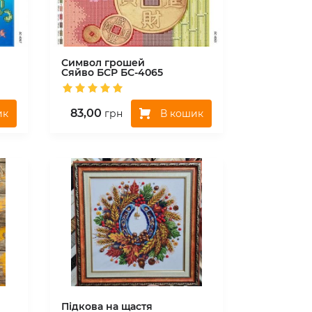
Символ грошей
Сяйво БСР
БС-4065
83,00
ик
В кошик
грн
Підкова на щастя