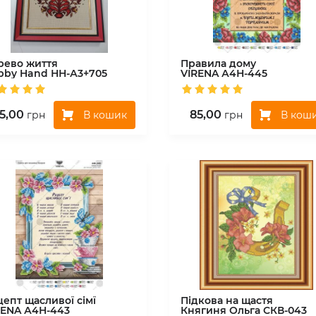
рево життя
Правила дому
bby Hand
НН-А3+705
VIRENA
А4Н-445
5,00
85,00
В кошик
В кош
грн
грн
епт щасливої сімї
Підкова на щастя
RENA
А4Н-443
Княгиня Ольга
СКВ-043