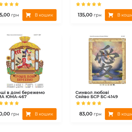
5,00
135,00
В кошик
В кош
грн
грн
оші в домі бережемо
Символ любові
МА
ЮМА-467
Сяйво БСР
БС-4149
0,00
83,00
В кошик
В кош
грн
грн