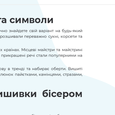
та символи
но знайдете свій варіант на будь-який
розшивали переважно сукні, корсети та
 країнах. Місцеві майстри та майстрині
ж прикрашені речі стали популярними на
ову в тренді та набирає оберти. Вишиті
алюнок пайєтками, камінцями, стразами,
вишивки бісером