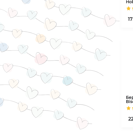
Ho
17
Бе
Bis
2