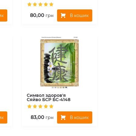
80,00
ик
В кошик
грн
Символ здоров'я
Сяйво БСР
БС-4148
83,00
ик
В кошик
грн