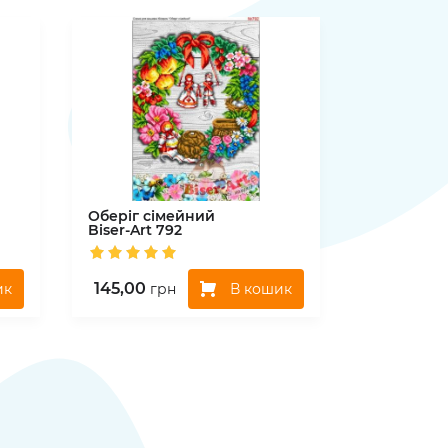
Оберіг сімейний
Biser-Art
792
145,00
ик
В кошик
грн