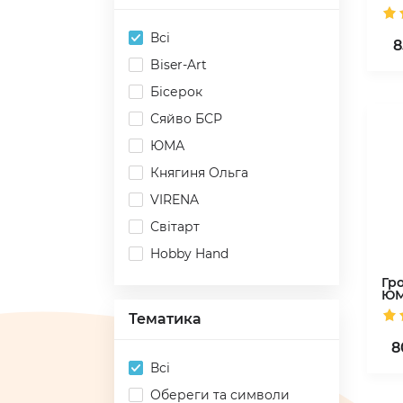
Всі
8
Biser-Art
Бісерок
Сяйво БСР
ЮМА
Княгиня Ольга
VIRENA
Світарт
Hobby Hand
Гр
Ю
Тематика
8
Всі
Обереги та символи