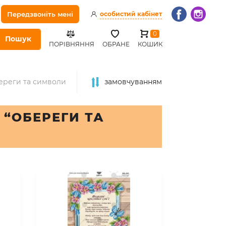
Передзвоніть мені
особистий кабінет
0
Пошук
ПОРІВНЯННЯ
ОБРАНЕ
КОШИК
ереги та символи
замовчуванням
 “ОБЕРЕГИ ТА