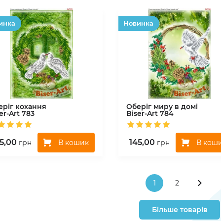
инка
Hовинка
еріг кохання
Оберіг миру в домі
er-Art
783
Biser-Art
784
5,00
145,00
В кошик
В кош
грн
грн
1
2
Більше товарів