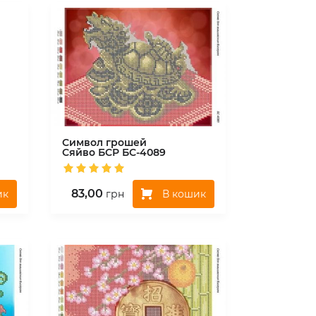
Символ грошей
Сяйво БСР
БС-4089
83,00
ик
В кошик
грн