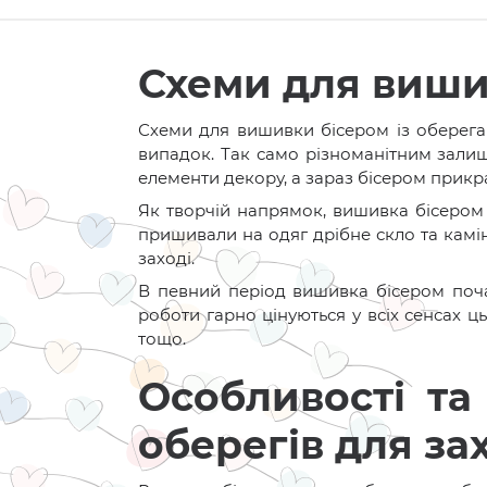
Схеми для виши
Схеми для вишивки бісером із оберега
випадок. Так само різноманітним зали
елементи декору, а зараз бісером прик
Як творчій напрямок, вишивка бісером 
пришивали на одяг дрібне скло та камі
заході.
В певний період вишивка бісером почал
роботи гарно цінуються у всіх сенсах 
тощо.
Особливості та
оберегів для за