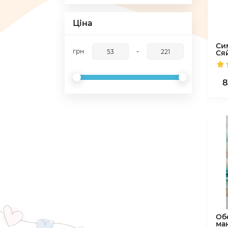
Ціна
Си
-
грн
Ся
8
Об
ма