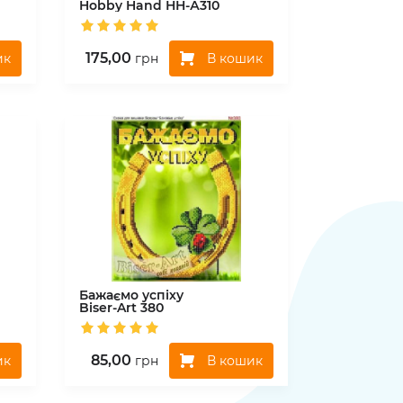
Hobby Hand
НН-А310
175,00
ик
В кошик
грн
Бажаємо успіху
Biser-Art
380
85,00
ик
В кошик
грн