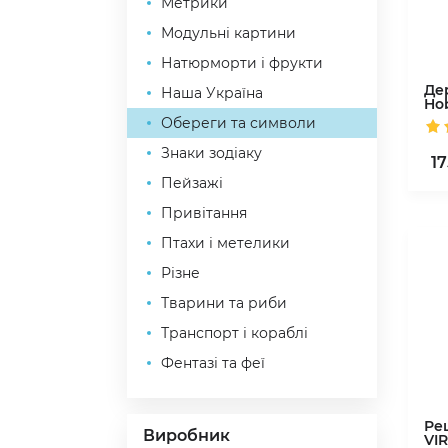
Метрики
Модульні картини
Натюрморти і фрукти
Де
Наша Україна
Ho
Обереги та символи
Знаки зодіаку
17
Пейзажі
Привітання
Птахи і метелики
Різне
Тварини та риби
Транспорт і кораблі
Фентазі та феї
Рец
Виробник
VI