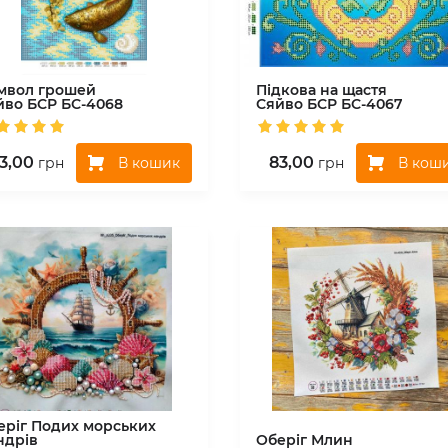
мвол грошей
Підкова на щастя
йво БСР
БС-4068
Сяйво БСР
БС-4067
3,00
83,00
В кошик
В кош
грн
грн
еріг Подих морських
ндрів
Оберіг Млин