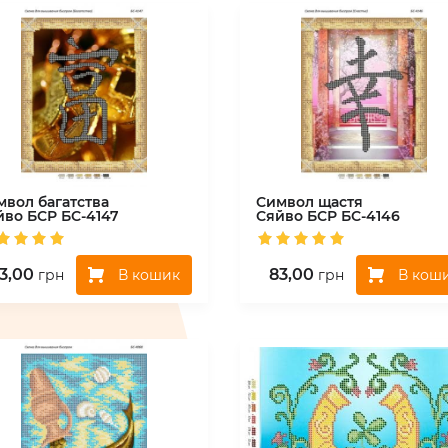
мвол багатства
Символ щастя
йво БСР
БС-4147
Сяйво БСР
БС-4146
3,00
83,00
В кошик
В кош
грн
грн