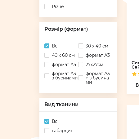
Різне
Розмір (формат)
Всі
30 х 40 см
40 х 60 см
формат А3
Си
формат А4
27х27см
Ся
формат А3
формат А3
з бусинами
+ з бусина
ми
8
Вид тканини
Всі
габардин