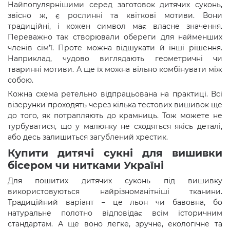
Найпопулярнішими серед заготовок дитячих суконь,
звісно ж, є рослинні та квіткові мотиви. Вони
традиційні, і кожен символ має власне значення.
Переважно так створювали обереги для найменших
членів сім’ї. Проте можна відшукати й інші рішення.
Наприклад, чудово виглядають геометричні чи
тваринні мотиви. А ще їх можна вільно комбінувати між
собою.
Кожна схема ретельно відпрацьована на практиці. Всі
візерунки проходять через кілька тестових вишивок ще
до того, як потрапляють до крамниць. Тож можете не
турбуватися, що у малюнку не сходяться якісь деталі,
або десь залишиться загублений хрестик.
Купити дитячі сукні для вишивки
бісером чи нитками Україні
Для пошитих дитячих суконь під вишивку
використовуються найрізноманітніші тканини.
Традиційний варіант – це льон чи бавовна, бо
натуральне полотно відповідає всім історичним
стандартам. А ще воно легке, зручне, екологічне та