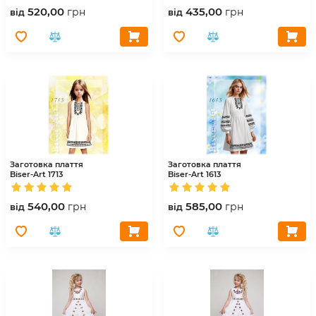
520,00
435,00
грн
грн
вiд
вiд
Заготовка плаття
Заготовка плаття
Biser-Art
1713
Biser-Art
1613
540,00
585,00
грн
грн
вiд
вiд