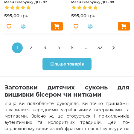
Магія Візерунку
ДП - 07
Магія Візерунку
ДП - 08
595,00
595,00
грн
грн
1
2
3
4
5
...
32
Більше товарів
Заготовки дитячих суконь для
вишивки бісером чи нитками
Якщо ви полюбляєте рукоділля, ви точно принаймні
цікавилися народними українськими візерунками та
мотивами. Звісно ж, це стосується і прихильників
аутентичних та колоритних традицій. Цей по-
справжньому величезний фрагмент нашої культури не