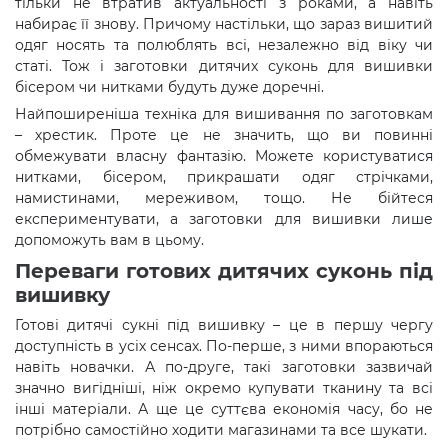
тільки не втратив актуальності з роками, а навіть
набирає її знову. Причому настільки, що зараз вишитий
одяг носять та полюблять всі, незалежно від віку чи
статі. Тож і заготовки дитячих суконь для вишивки
бісером чи нитками будуть дуже доречні.
Найпоширеніша техніка для вишивання по заготовкам
– хрестик. Проте це не значить, що ви повинні
обмежувати власну фантазію. Можете користуватися
нитками, бісером, прикрашати одяг стрічками,
намистинами, мереживом, тощо. Не бійтеся
експериментувати, а заготовки для вишивки лише
допоможуть вам в цьому.
Переваги готових дитячих суконь під
вишивку
Готові дитячі сукні під вишивку – це в першу чергу
доступність в усіх сенсах. По-перше, з ними впораються
навіть новачки. А по-друге, такі заготовки зазвичай
значно вигідніші, ніж окремо купувати тканину та всі
інші матеріали. А ще це суттєва економія часу, бо не
потрібно самостійно ходити магазинами та все шукати.