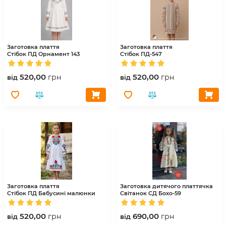
Заготовка плаття
Заготовка плаття
Стібок
ПД Орнамент 143
Стібок
ПД-547
520,00
520,00
грн
грн
вiд
вiд
Заготовка плаття
Заготовка дитячого платтячка
Стібок
ПД Бабусині малюнки
Світанок
СД Бохо-59
520,00
690,00
грн
грн
вiд
вiд