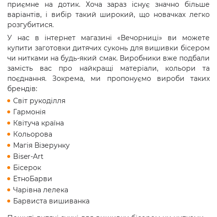
приємне на дотик. Хоча зараз існує значно більше
варіантів, і вибір такий широкий, що новачках легко
розгубитися.
У нас в інтернет магазині «Вечорниці» ви можете
купити заготовки дитячих суконь для вишивки бісером
чи нитками на будь-який смак. Виробники вже подбали
замість вас про найкращі матеріали, кольори та
поєднання. Зокрема, ми пропонуємо вироби таких
брендів:
Світ рукоділля
Гармонія
Квітуча країна
Кольорова
Магія Візерунку
Biser-Art
Бісерок
ЕтноБарви
Чарівна лелека
Барвиста вишиванка