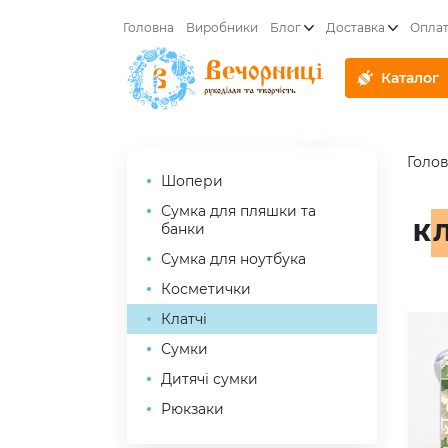
Головна
Виробники
Блог
Доставка
Опла
Каталог
Голо
Шопери
Сумка для пляшки та
К
банки
Сумка для ноутбука
Косметички
Клатчі
Сумки
Дитячі сумки
Рюкзаки