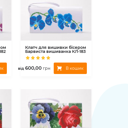
ром
Клатч для вишивки бісером
182
Барвиста вишиванка
КЛ-183
600,00
ик
В кошик
грн
вiд