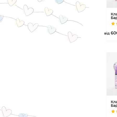
Кл
Ба
60
вiд
Кл
Ба