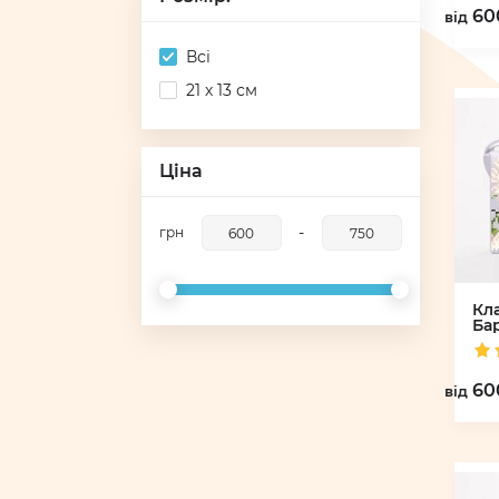
60
вiд
Всі
21 х 13 см
Ціна
-
грн
Кл
Ба
60
вiд