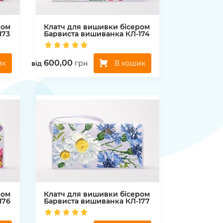
ром
Клатч для вишивки бісером
173
Барвиста вишиванка
КЛ-174
600,00
ик
В кошик
грн
вiд
ром
Клатч для вишивки бісером
176
Барвиста вишиванка
КЛ-177