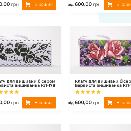
0,00
600,00
В кошик
В кош
грн
грн
вiд
атч для вишивки бісером
Клатч для вишивки бісе
рвиста вишиванка
КЛ-178
Барвиста вишиванка
КЛ-
0,00
600,00
В кошик
В кош
грн
грн
вiд