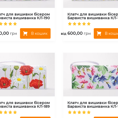
атч для вишивки бісером
Клатч для вишивки бісе
рвиста вишиванка
КЛ-190
Барвиста вишиванка
КЛ-
0,00
600,00
В кошик
В кош
грн
грн
вiд
атч для вишивки бісером
Клатч для вишивки бісе
рвиста вишиванка
КЛ-189
Барвиста вишиванка
КЛ-