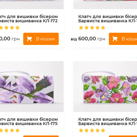
атч для вишивки бісером
Клатч для вишивки бісе
рвиста вишиванка
КЛ-172
Барвиста вишиванка
КЛ-
0,00
600,00
В кошик
В кош
грн
грн
вiд
атч для вишивки бісером
Клатч для вишивки бісе
рвиста вишиванка
КЛ-175
Барвиста вишиванка
КЛ-