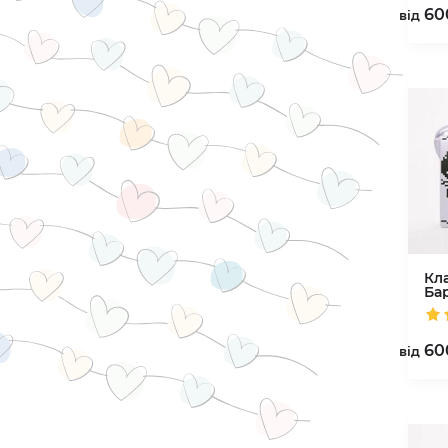
60
вiд
Кл
Ба
60
вiд