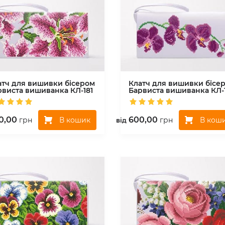
атч для вишивки бісером
Клатч для вишивки бісе
рвиста вишиванка
КЛ-181
Барвиста вишиванка
КЛ-
0,00
600,00
В кошик
В кош
грн
грн
вiд