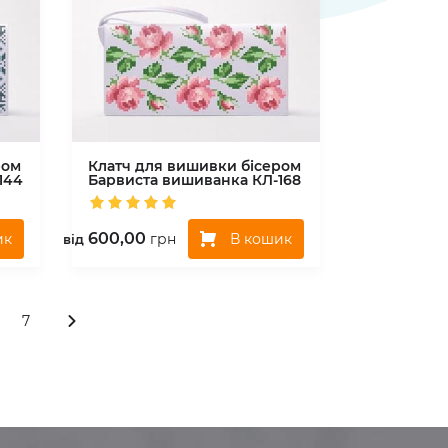
ром
Клатч для вишивки бісером
144
Барвиста вишиванка
КЛ-168
600,00
ик
В кошик
грн
вiд
7