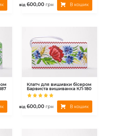
600,00
ик
В кошик
грн
вiд
ром
Клатч для вишивки бісером
187
Барвиста вишиванка
КЛ-180
600,00
ик
В кошик
грн
вiд