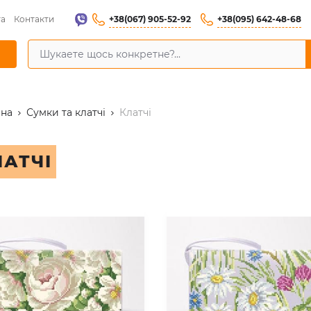
+38(067) 905-52-92
+38(095) 642-48-68
та
Контакти
вна
Сумки та клатчі
Клатчі
ЛАТЧІ