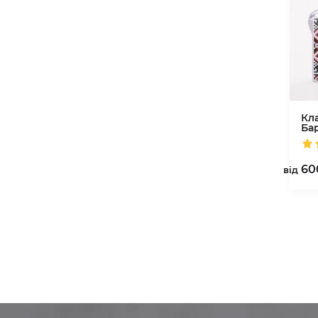
Кл
Ба
60
вiд