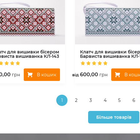
атч для вишивки бісером
Клатч для вишивки бісе
рвиста вишиванка
КЛ-143
Барвиста вишиванка
КЛ-
0,00
600,00
В кошик
В кош
грн
грн
вiд
1
2
3
4
5
6
Більше товарів