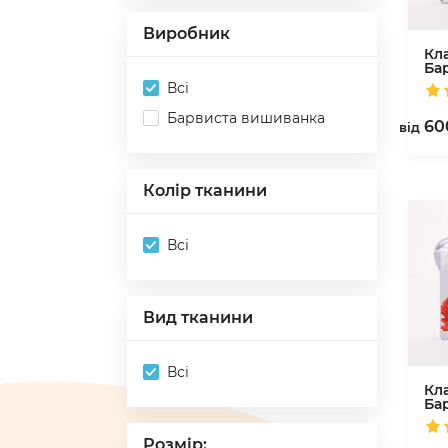
Виробник
Кл
Ба
Всі
Барвиста вишиванка
60
вiд
Колір тканини
Всі
Вид тканини
Всі
Кл
Ба
Розмір: