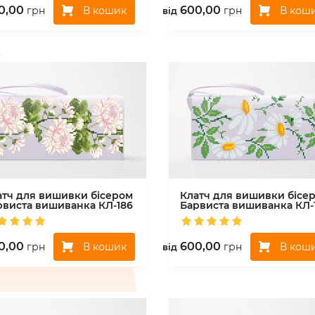
0,00
600,00
В кошик
В кош
грн
грн
вiд
атч для вишивки бісером
Клатч для вишивки бісе
рвиста вишиванка
КЛ-186
Барвиста вишиванка
КЛ-
0,00
600,00
В кошик
В кош
грн
грн
вiд