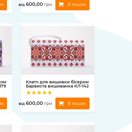
600,00
ик
В кошик
грн
вiд
ром
Клатч для вишивки бісером
179
Барвиста вишиванка
КЛ-142
600,00
ик
В кошик
грн
вiд