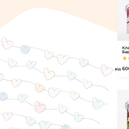
Кл
Ба
60
вiд