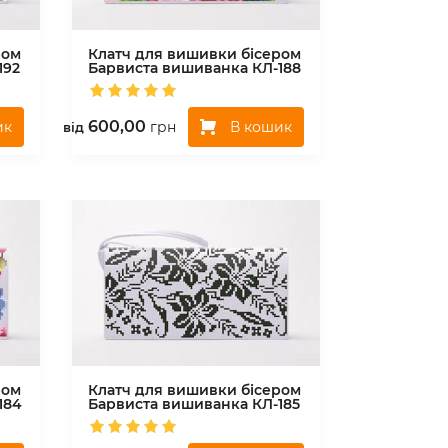
ром
Клатч для вишивки бісером
192
Барвиста вишиванка
КЛ-188
600,00
ик
В кошик
грн
вiд
ром
Клатч для вишивки бісером
184
Барвиста вишиванка
КЛ-185