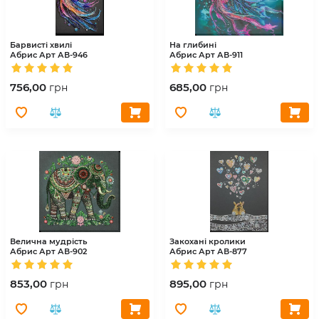
Барвисті хвилі
На глибині
Абрис Арт
АВ-946
Абрис Арт
АВ-911
756,00
685,00
грн
грн
Велична мудрість
Закохані кролики
Абрис Арт
АВ-902
Абрис Арт
АВ-877
853,00
895,00
грн
грн