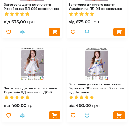
Заготовка дитячого плаття
Заготовка дитячого плаття
Україночка
ПД-044 сонцекльош
Україночка
ПД-011 сонцекльош
675,00
675,00
грн
грн
вiд
вiд
Заготовка дитячого платтячка
Заготовка дитячого платтячка
Гармонія
ПД-півкльош Волошки
Гармонія
ПД півкльош ДС-12
від Наталки
460,00
460,00
грн
грн
вiд
вiд