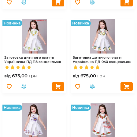
Hовинка
Hовинка
Заготовка дитячого плаття
Заготовка дитячого плаття
Україночка
ПД-118 сонцекльош
Україночка
ПД-040 сонцекльош
675,00
675,00
грн
грн
вiд
вiд
Hовинка
Hовинка