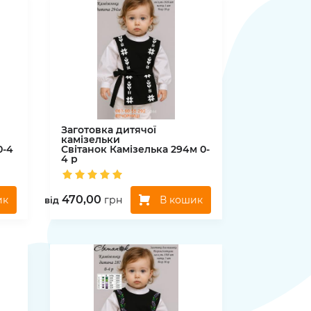
Заготовка дитячої
камізельки
0-4
Світанок
Камізелька 294м 0-
4 р
470,00
ик
В кошик
грн
вiд