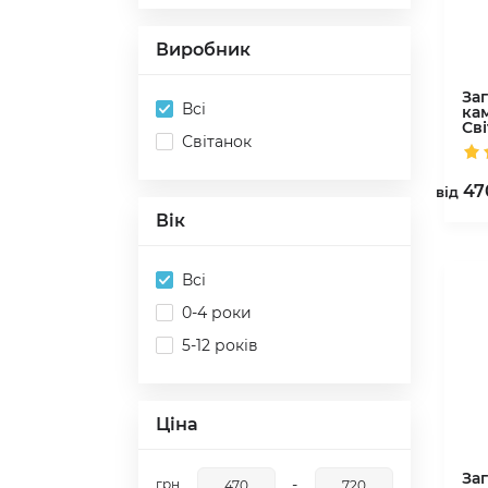
Виробник
За
Всі
ка
Св
Світанок
47
вiд
Вік
Всі
0-4 роки
5-12 років
Ціна
За
-
грн