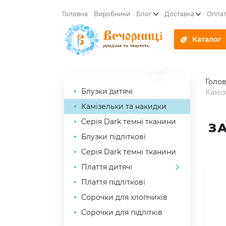
Головна
Виробники
Блог
Доставка
Опла
Каталог
Голо
Блузки дитячі
Каміз
Камізельки та накидки
Серія Dark темні тканини
З
Блузки підліткові
Серія Dark темні тканини
Плаття дитячі
Плаття підліткові
Сорочки для хлопчиків
Сорочки для підлітків