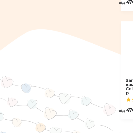
47
вiд
За
ка
Св
р
47
вiд