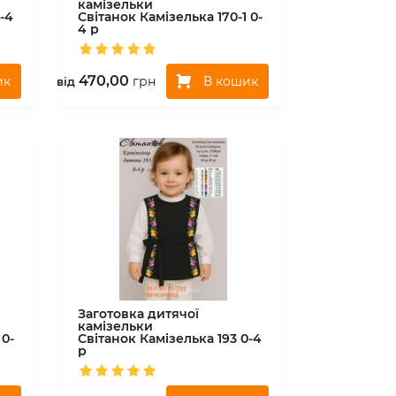
камізельки
-4
Світанок
Камізелька 170-1 0-
4 р
470,00
ик
В кошик
грн
вiд
Заготовка дитячої
камізельки
 0-
Світанок
Камізелька 193 0-4
р