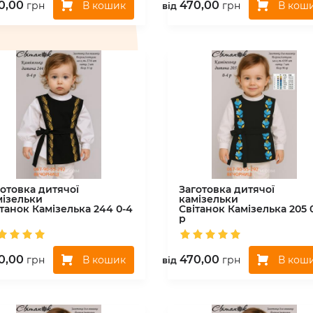
0,00
470,00
В кошик
В кош
грн
грн
вiд
готовка дитячої
Заготовка дитячої
мізельки
камізельки
ітанок
Камізелька 244 0-4
Світанок
Камізелька 205 
р
0,00
470,00
В кошик
В кош
грн
грн
вiд