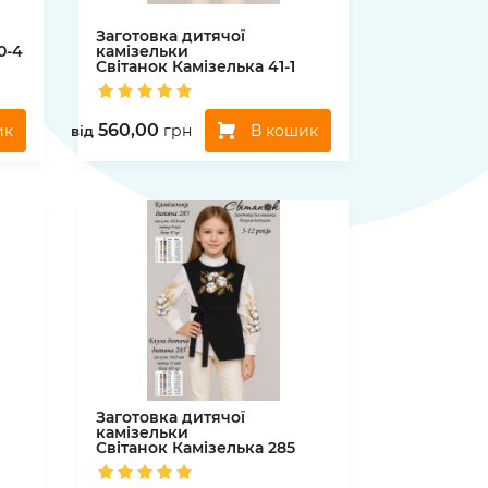
Заготовка дитячої
0-4
камізельки
Світанок
Камізелька 41-1
560,00
ик
В кошик
грн
вiд
Заготовка дитячої
камізельки
Світанок
Камізелька 285