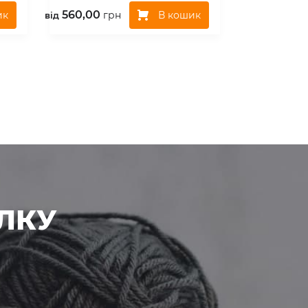
560,00
ик
В кошик
грн
вiд
ЛКУ