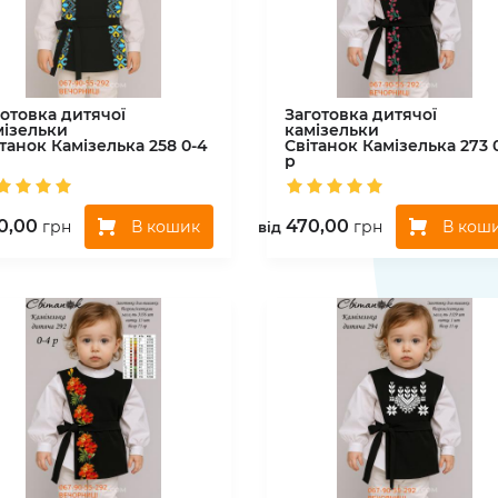
готовка дитячої
Заготовка дитячої
мізельки
камізельки
ітанок
Камізелька 258 0-4
Світанок
Камізелька 273 
р
0,00
470,00
В кошик
В кош
грн
грн
вiд