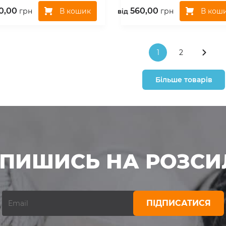
0,00
560,00
В кошик
В кош
грн
грн
вiд
1
2
Більше товарів
ДПИШИСЬ НА РОЗСИ
ПІДПИСАТИСЯ