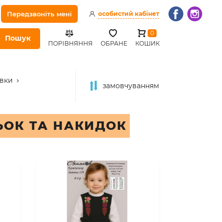
Передзвоніть мені
особистий кабінет
0
Пошук
ПОРІВНЯННЯ
ОБРАНЕ
КОШИК
овки
замовчуванням
ЬОК ТА НАКИДОК