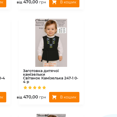
470,00
ик
В кошик
грн
вiд
Заготовка дитячої
камізельки
0-4
Світанок
Камізелька 247-1 0-
4 р
470,00
ик
В кошик
грн
вiд