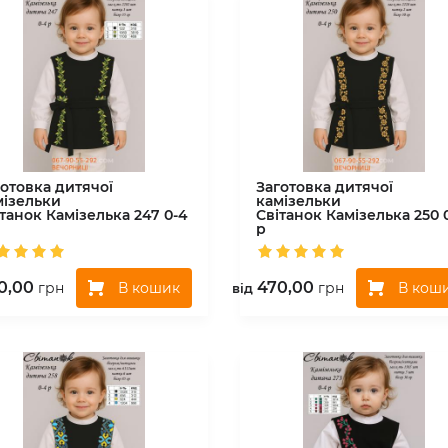
готовка дитячої
Заготовка дитячої
мізельки
камізельки
ітанок
Камізелька 247 0-4
Світанок
Камізелька 250 
р
0,00
470,00
В кошик
В кош
грн
грн
вiд