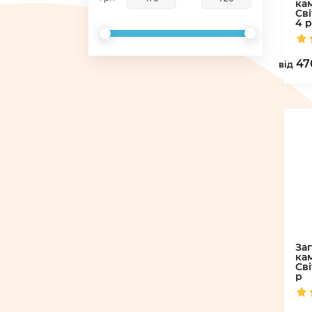
ка
Св
4 р
47
вiд
За
ка
Св
р