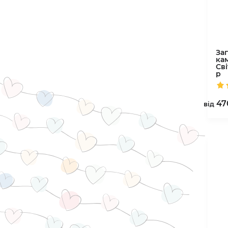
За
ка
Св
р
47
вiд