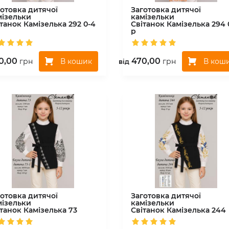
готовка дитячої
Заготовка дитячої
мізельки
камізельки
ітанок
Камізелька 292 0-4
Світанок
Камізелька 294 
р
0,00
470,00
В кошик
В кош
грн
грн
вiд
готовка дитячої
Заготовка дитячої
мізельки
камізельки
ітанок
Камізелька 73
Світанок
Камізелька 244