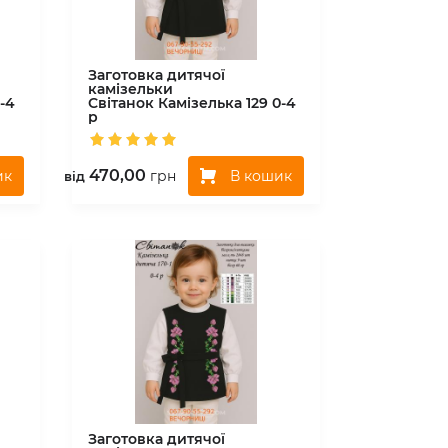
Заготовка дитячої
камізельки
-4
Світанок
Камізелька 129 0-4
р
470,00
ик
В кошик
грн
вiд
Заготовка дитячої