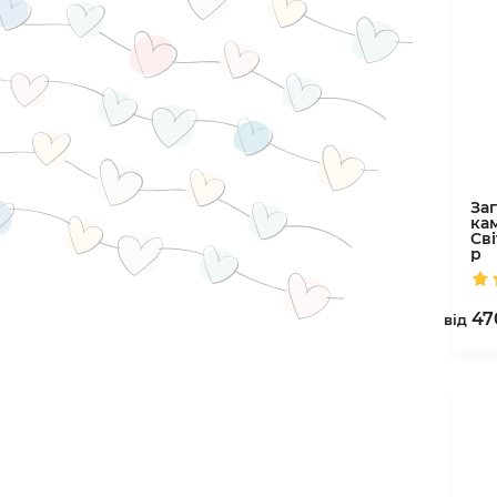
За
ка
Св
р
47
вiд