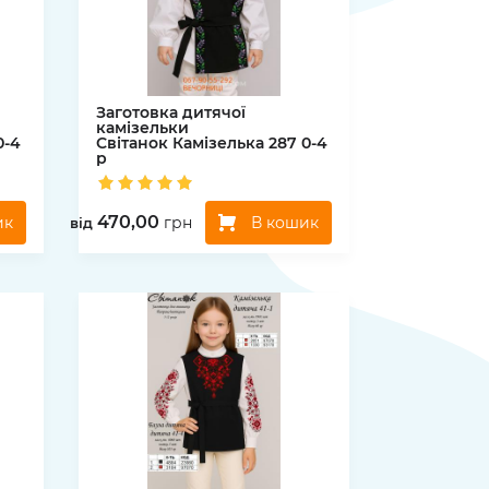
Заготовка дитячої
камізельки
0-4
Світанок
Камізелька 287 0-4
р
470,00
ик
В кошик
грн
вiд