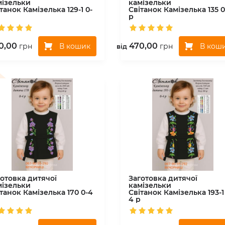
мізельки
камізельки
ітанок
Камізелька 129-1 0-
Світанок
Камізелька 135 0
р
0,00
470,00
В кошик
В кош
грн
грн
вiд
готовка дитячої
Заготовка дитячої
мізельки
камізельки
ітанок
Камізелька 170 0-4
Світанок
Камізелька 193-1
4 р