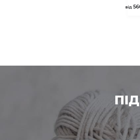
56
вiд
ПІ