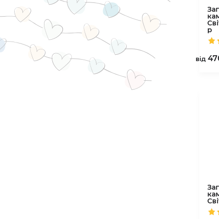
За
ка
Св
р
47
вiд
За
ка
Св