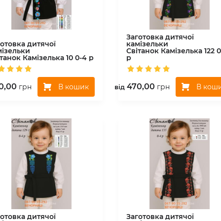
Заготовка дитячої
готовка дитячої
камізельки
мізельки
Світанок
Камізелька 122 0
ітанок
Камізелька 10 0-4 р
р
0,00
470,00
В кошик
В кош
грн
грн
вiд
готовка дитячої
Заготовка дитячої