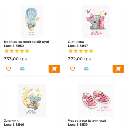
Кролик на повітряній кулі
Дівчинка
Luca S
В1150
Luca S
В1147
333,00
372,00
грн
грн
Хлопчик
Черевички (дівчинка)
Luca S
В1146
Luca S
В1139