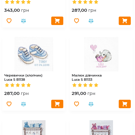
343,00
287,00
грн
грн
Черевички (хлопчик)
Малюк дівчинка
Luca S
В1138
Luca S
В1133
287,00
291,00
грн
грн