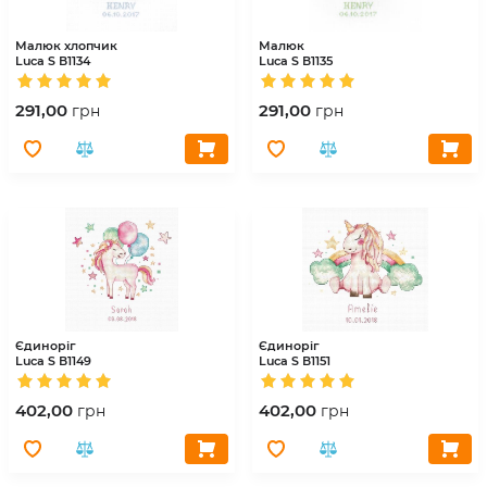
Малюк хлопчик
Малюк
Luca S
В1134
Luca S
В1135
291,00
291,00
грн
грн
Єдиноріг
Єдиноріг
Luca S
В1149
Luca S
В1151
402,00
402,00
грн
грн