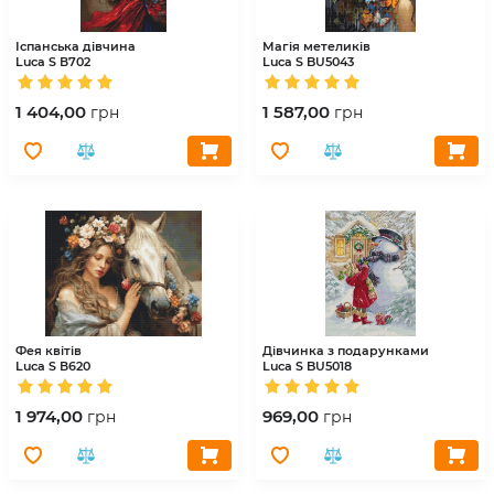
Іспанська дівчина
Магія метеликів
Luca S
В702
Luca S
BU5043
1 404,00
1 587,00
грн
грн
Фея квітів
Дівчинка з подарунками
Luca S
В620
Luca S
BU5018
1 974,00
969,00
грн
грн