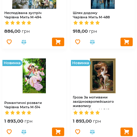
Несподiвана зустрiч
Шлях додому
Чарівна Мить
М-494
Чарівна Мить
М-488
886,00
918,00
грн
грн
Hовинка
Hовинка
Гроза За мотивами
західноєвропейського
Романтичні розваги
живопису
Чарівна Мить
М-514
Чарівна Мить
М-548
1 893,00
1 893,00
грн
грн