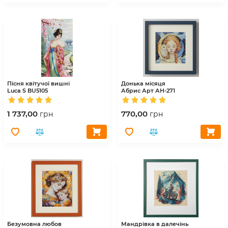
Пісня квітучої вишні
Донька місяця
Luca S
BU5105
Абрис Арт
АН-271
1 737,00
770,00
грн
грн
Безумовна любов
Мандрівка в далечінь