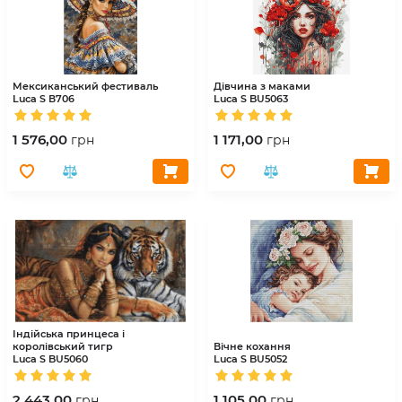
Мексиканський фестиваль
Дівчина з маками
Luca S
В706
Luca S
BU5063
1 576,00
1 171,00
грн
грн
Індійська принцеса і
королівський тигр
Вічне кохання
Luca S
BU5060
Luca S
BU5052
2 443,00
1 105,00
грн
грн