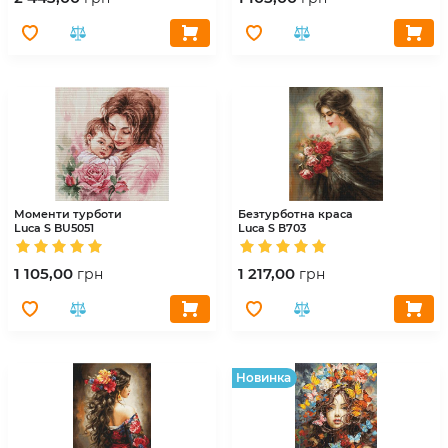
Моменти турботи
Безтурботна краса
Luca S
BU5051
Luca S
В703
1 105,00
1 217,00
грн
грн
Hовинка