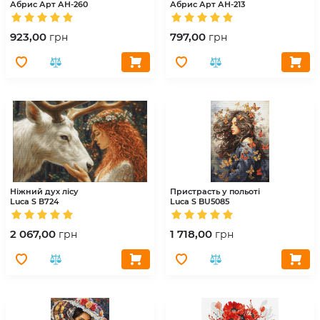
Абрис Арт
АН-260
Абрис Арт
АН-213
923,00
797,00
грн
грн
Ніжний дух лісу
Пристрасть у польоті
Luca S
В724
Luca S
BU5085
2 067,00
1 718,00
грн
грн