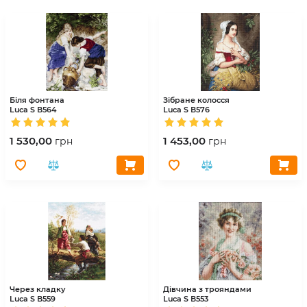
Біля фонтана
Зібране колосся
Luca S
В564
Luca S
В576
1 530,00
1 453,00
грн
грн
Через кладку
Дівчина з трояндами
Luca S
В559
Luca S
В553