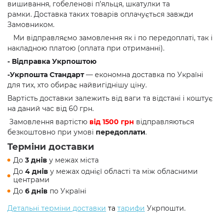
вишивання, гобеленові п’яльця, шкатулки та
рамки. Доставка таких товарів оплачується завжди
Замовником.
Ми відправляємо замовлення як і по передоплаті, так і
накладною платою (оплата при отриманні).
- Відправка Укрпоштою
-Укрпошта Стандарт
—
економна доставка по Україні
для тих, хто обирає найвигіднішу ціну.
Вартість доставки залежить від ваги та відстані і коштує
на даний час від 60 грн.
Замовлення вартістю
від 1500 грн
відправляються
безкоштовно при умові
передоплати
.
Терміни доставки
До
3 днів
у межах міста
До
4 днів
у межах однієї області та між обласними
центрами
До
6 днів
по Україні
Детальні терміни доставки
та
тарифи
Укрпошти.