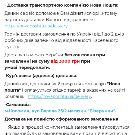
-
Доставка транспортною компанією Нова Пошта:
Даний сервіс допоможе Вам дізнатися орієнтовну
вартість доставки Вашого відправлення
https://novaposhta.ua/delivery
.
Термін доставки замовлення по Україні від 1 до 2 днів
робочих днів залежно від віддаленості населеного
пункту.
Доставка в межах України
безкоштовна при
замовленні на суму
від 3000 грн
при
умові передоплати.
-Кур’єрська (адресна) доставка.
Даний вид доставки здійснюється компанією
"Нова
пошта"
і оплачується згідно тарифів вказаних на сайті
компанії.
https://novaposhta.ua/delivery
.
-Самовивіз:
м.Коломия, вул.Валова 25/2 магазин "Візерунки".
Доставка не повністю сформованого замовлення
Якщо в процесі комплектації замовлення з'ясовується,
що яка-небудь із замовлених вами позицій відсутня на