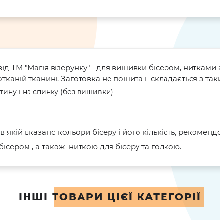
від ТМ "Магія візерунку" для вишивки бісером, нитками 
аній тканині. Заготовка не пошита і складається з таких
тину і на спинку (без вишивки)
 в якій вказано кольори бісеру і його кількість, рекомен
ісером , а також ниткою для бісеру та голкою.
ІНШІ ТОВАРИ ЦІЄЇ КАТЕГОРІЇ