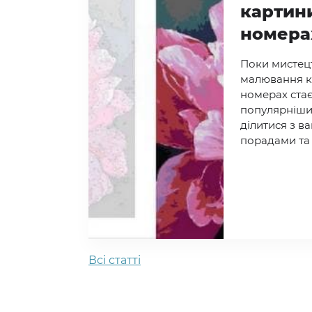
картин
номера
Поки мистец
малювання к
номерах стає
популярніши
ділитися з 
порадами та
Всi статтi