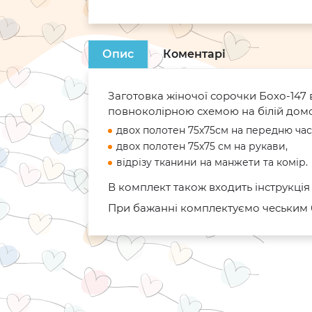
Опис
Коментарі
Заготовка жіночої сорочки Бохо-147 
повноколірною схемою на білій домотк
двох полотен 75х75см на передню час
двох полотен 75х75 см на рукави,
відрізу тканини на манжети та комір.
В комплект також входить інструкція
При бажанні комплектуємо чеським б