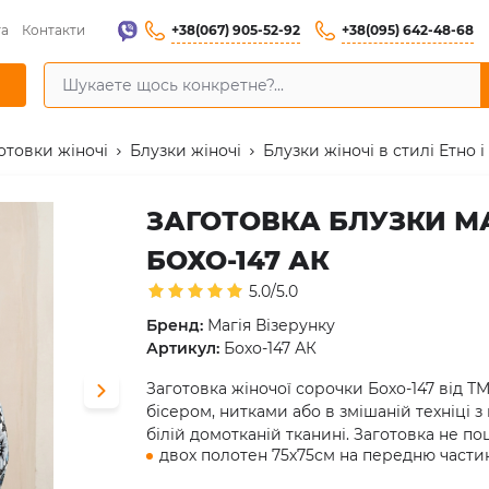
+38(067) 905-52-92
+38(095) 642-48-68
та
Контакти
отовки жіночі
Блузки жіночі
Блузки жіночі в стилі Етно і
ЗАГОТОВКА БЛУЗКИ МА
БОХО-147 АК
5.0/5.0
Бренд:
Магія Візерунку
Артикул:
Бохо-147 АК
Заготовка жіночої сорочки Бохо-147 від Т
бісером, нитками або в змішаній техніці
білій домотканій тканині. Заготовка не пош
двох полотен 75х75см на передню частин
двох полотен 75х75 см на рукави,