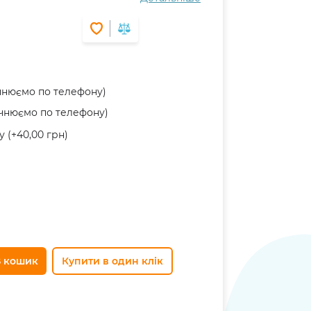
й вказано кольори бісеру і його
MC.
м , а також ниткою для бісеру та
очнюємо по телефону)
очнюємо по телефону)
 (+40,00 грн)
В кошик
Купити в один клік