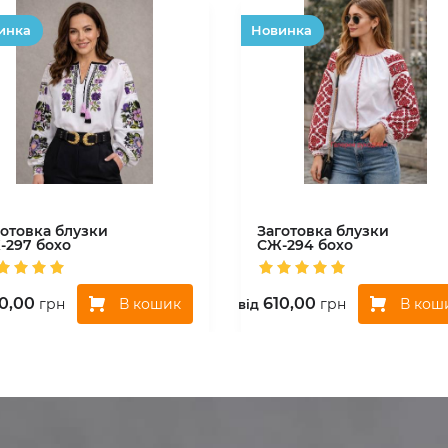
инка
Hовинка
готовка блузки
Заготовка блузки
-297 бохо
СЖ-294 бохо
0,00
610,00
В кошик
В кош
грн
грн
вiд