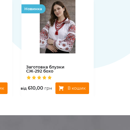
Hовинка
Заготовка блузки
СЖ-292 бохо
610,00
ик
В кошик
грн
вiд