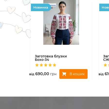
Hовинка
Hов
Заготовка блузки
За
Бохо-34
СЖ
690,00
61
В кошик
грн
вiд
вiд