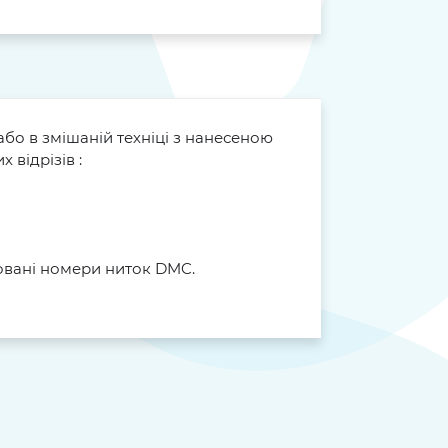
або в змішаній техніці з нанесеною
 відрізів :
довані номери ниток DMC.