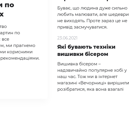
и по
Буває, що людина дуже сильно
х
любить малювати, але шедеври
не виходять. Проте зараз це не
тво
привід засмучуватися.
артин по
23.06.2021
 все
м, ми прагнемо
Які бувають техніки
вами корисними
вишивки бісером
 рекомендаціями.
Вишивка бісером –
надзвичайно популярне хобі у
наш час. Тож ми в інтернет
магазині «Вечорниці» вирішил
розібратися, яка вона взагалі
буває.