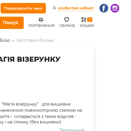
Передзвоніть мені
особистий кабінет
0
Пошук
ПОРІВНЯННЯ
ОБРАНЕ
КОШИК
 Бохо
Заготовка блузки
ГІЯ ВІЗЕРУНКУ
М "Магія візерунку" для вишивки
 з нанесеною повноколірною схемою на
ита і складається з таких відрізів :
у і на спинку (без вишивки)
Детальніше