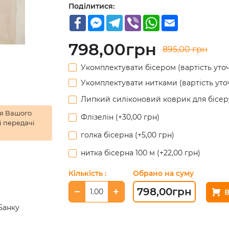
відрізу тканини на манжети та комір.
Поділитися:
В комплект також входить інструкція в які
Facebook
Facebook
Telegram
Viber
WhatsApp
Email
Messenger
кількість, рекомендовані номери ниток D
При бажанні комплектуємо чеським бісеро
798,00
грн
895,00
грн
голкою.
Укомплектувати бісером (вартість ут
Укомплектувати нитками (вартість ут
Липкий силіконовий коврик для бісеру
ня Вашого
Флізелін (+30,00 грн)
і передачі
голка бісерна (+5,00 грн)
нитка бісерна 100 м (+22,00 грн)
Кількість
:
Обрано на суму
798,00
грн
Банку