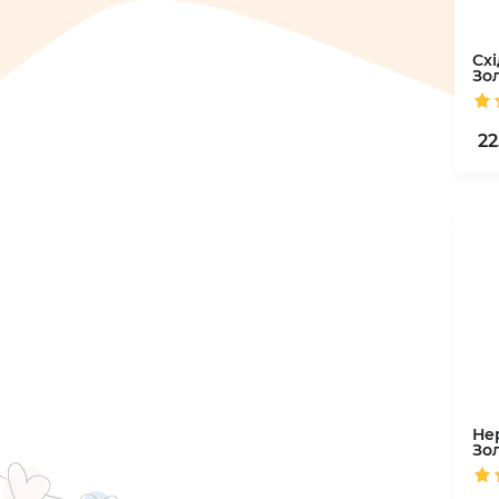
Схі
Зо
22
Не
Зо