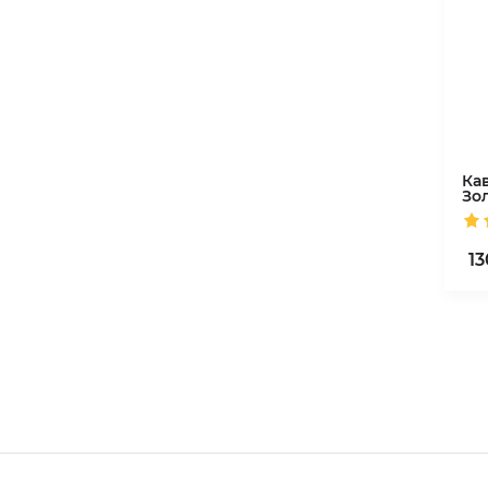
Ка
Зо
13