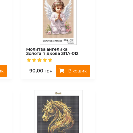
Молитва ангелика
Золота підкова
ЗПА-012
90,00
ик
В кошик
грн