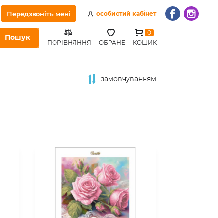
Передзвоніть мені
особистий кабінет
0
Пошук
ПОРІВНЯННЯ
ОБРАНЕ
КОШИК
замовчуванням