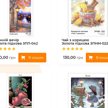
нній вечір
Чай з корицею
лота підкова
ЗПП-042
Золота підкова
ЗПНМ-022
0,00
130,00
В кошик
В кош
грн
грн