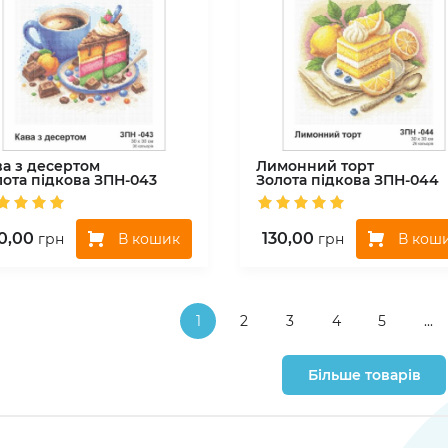
ва з десертом
Лимонний торт
лота підкова
ЗПН-043
Золота підкова
ЗПН-044
0,00
130,00
В кошик
В кош
грн
грн
1
2
3
4
5
...
Більше товарів