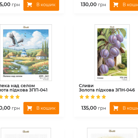
35,00
130,00
В кошик
В кош
грн
грн
лека над селом
Сливи
лота підкова
ЗПП-041
Золота підкова
ЗПН-046
0,00
135,00
В кошик
В кош
грн
грн