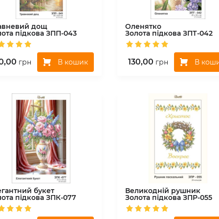
авневий дощ
Оленятко
лота підкова
ЗПП-043
Золота підкова
ЗПТ-042
0,00
130,00
В кошик
В кош
грн
грн
егантний букет
Великодній рушник
лота підкова
ЗПК-077
Золота підкова
ЗПР-055