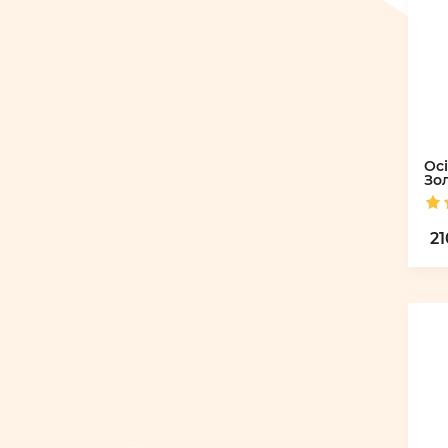
Осі
Зо
21