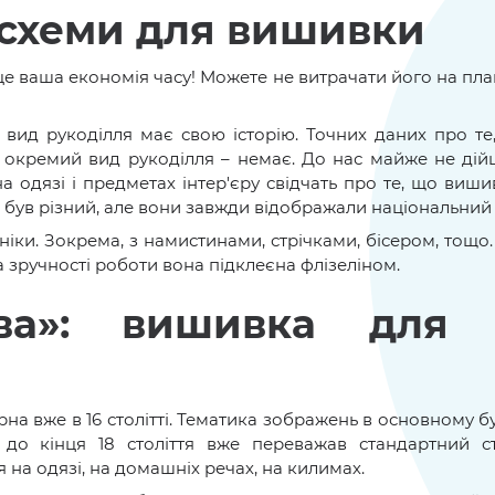
 схеми для вишивки
е ваша економія часу! Можете не витрачати його на план
вид рукоділля має свою історію. Точних даних про те,
 окремий вид рукоділля – немає. До нас майже не дій
 на одязі і предметах інтер'єру свідчать про те, що виш
ах був різний, але вони завжди відображали національний
ніки. Зокрема, з намистинами, стрічками, бісером, тощо
та зручності роботи вона підклеєна флізеліном.
ова»: вишивка для п
рна вже в 16 столітті. Тематика зображень в основному 
до кінця 18 століття вже переважав стандартний ст
 на одязі, на домашніх речах, на килимах.