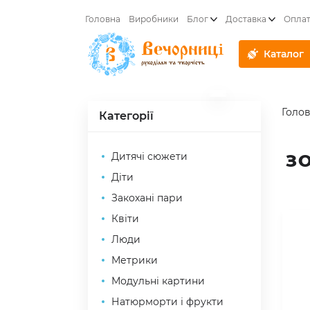
Головна
Виробники
Блог
Доставка
Опла
Каталог
Голо
Категорії
Дитячі сюжети
З
Діти
Закохані пари
Квіти
Люди
Метрики
Модульні картини
Натюрморти і фрукти