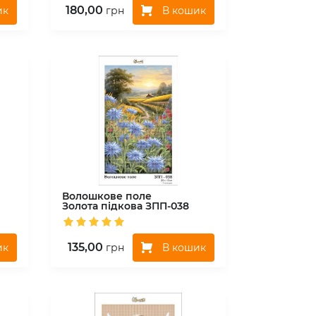
180,00
ик
В кошик
грн
Волошкове поле
Золота підкова
ЗПП-038
135,00
ик
В кошик
грн