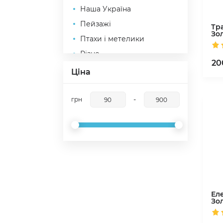
Наша Україна
Пейзажі
Тр
Зо
Птахи і метелики
Різне
20
Тварини та риби
Ціна
Транспорт і кораблі
Фентазі та феї
-
грн
Тайна вечеря
Свята Родина
Ангели
Образи та ікони
Великодні рушники
Великодні рушники дитячі
Ел
Зо
Спасівські рушники
Спасівські рушники дитячі