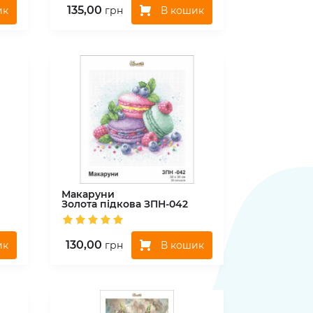
135,00
ик
В кошик
грн
Макаруни
Золота підкова
ЗПН-042
130,00
ик
В кошик
грн