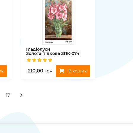
Гладіолуси
Золота підкова
ЗПК-074
210,00
ик
В кошик
грн
17