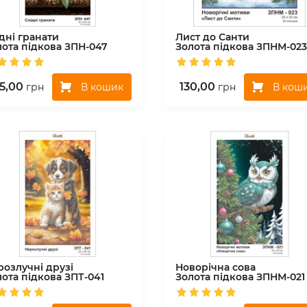
дні гранати
Лист до Санти
лота підкова
ЗПН-047
Золота підкова
ЗПНМ-023
5,00
130,00
В кошик
В кош
грн
грн
розлучні друзі
Новорічна сова
лота підкова
ЗПТ-041
Золота підкова
ЗПНМ-021