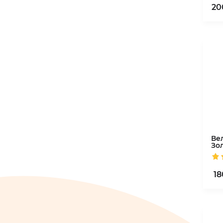
20
Стрічка навколо кошика
Новорічні картинки
Ве
Зо
18