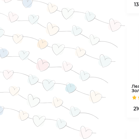
1
Ле
Зо
21