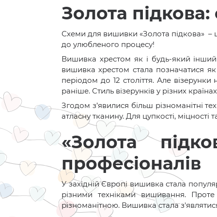
Золота підкова:
Схеми для вишивки «Золота підкова» – ц
до улюбленого процесу!
Вишивка хрестом як і будь-який інший 
вишивка хрестом стала позначатися як
періодом до 12 століття. Але візерунки
раніше. Стиль візерунків у різних країн
Згодом з’явилися більш різноманітні тех
атласну тканину. Для цупкості, міцності 
«Золота підк
професіоналів
У західній Європі вишивка стала популя
різними техніками вишивання. Проте 
різноманітною. Вишивка стала з'являтися