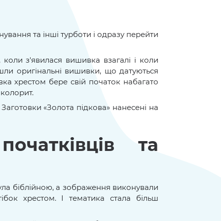
ування та інші турботи і одразу перейти
 коли з'явилася вишивка взагалі і коли
шли оригінальні вишивки, що датуються
ивка хрестом бере свій початок набагато
 колорит.
. Заготовки «Золота підкова» нанесені на
очатківців та
була біблійною, а зображення виконували
ібок хрестом. І тематика стала більш