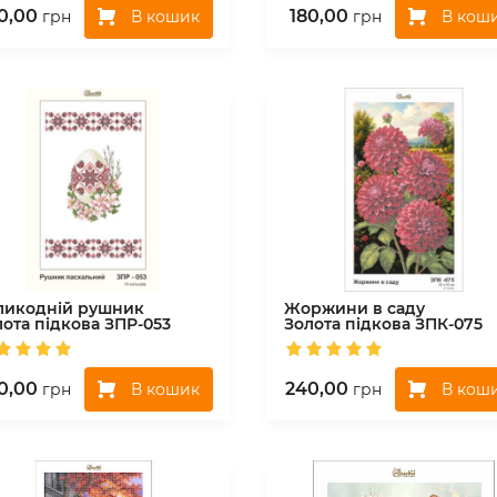
0,00
180,00
В кошик
В кош
грн
грн
ликодній рушник
Жоржини в саду
лота підкова
ЗПР-053
Золота підкова
ЗПК-075
0,00
240,00
В кошик
В кош
грн
грн