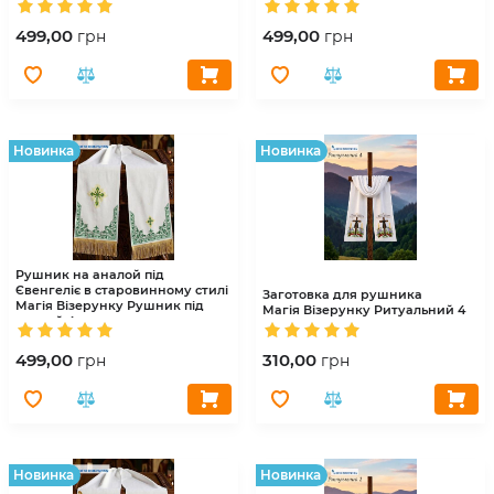
аналой 3
499,00
499,00
грн
грн
Hовинка
Hовинка
Рушник на аналой під
Євенгеліє в старовинному стилі
Заготовка для рушника
Магія Візерунку
Рушник під
Магія Візерунку
Ритуальний 4
аналой 4
499,00
310,00
грн
грн
Hовинка
Hовинка