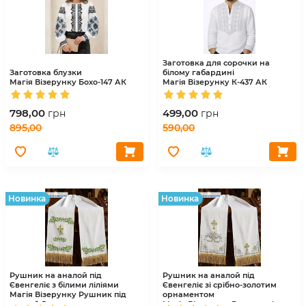
Заготовка для сорочки на
Заготовка блузки
білому габардині
Магія Візерунку
Бохо-147 АК
Магія Візерунку
К-437 АК
798,00
499,00
грн
грн
895,00
590,00
Hовинка
Hовинка
Рушник на аналой під
Рушник на аналой під
Євенгеліє з білими ліліями
Євенгеліє зі срібно-золотим
Магія Візерунку
Рушник під
орнаментом
аналой 5
Магія Візерунку
Рушник під