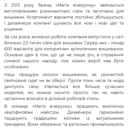
З 2013 року бренд «Магія візерунку» займається
виготовленням різноманітних схем та заготовок для
вишивки. Асортимент варіантів постійно збільшується,
і дизайнери компанії шукають все нові і нові ідеї та
рішення.
За сім років активної роботи компанія випустила у світ
близько 2,5 тисяч схем для вишивки. Серед них – понад
600 варіантів для колоритних аутентичних вишиванок.
Основна ідея в том, що це не лише річ, а справжній
символ нашого народу, тож кожен виріб має бути
особливим.
Наші пращури носили вишиванки, як урочистий
святковий одяг чи як оберіг. Проте плин часів та мода
диктують своє: з’являється все більше сучасних
моделей, які можна носити просто так чи навіть
органічно вписати в діловий робочий стиль.
В команді «Магія візерунку» працюють виключно
кваліфіковані майстри. Дизайнери гармонійно
поєднують традиційні мотиви із актуальними
трендами. Вони обережно та ретельно промальовують