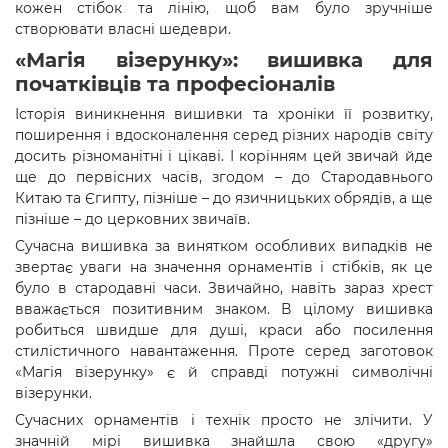
кожен стібок та лінію, щоб вам було зручніше
створювати власні шедеври.
«Магія візерунку»: вишивка для
початківців та професіоналів
Історія виникнення вишивки та хроніки її розвитку,
поширення і вдосконалення серед різних народів світу
досить різноманітні і цікаві. І корінням цей звичай йде
ще до первісних часів, згодом – до Стародавнього
Китаю та Єгипту, пізніше – до язичницьких обрядів, а ще
пізніше – до церковних звичаїв.
Сучасна вишивка за винятком особливих випадків не
звертає уваги на значення орнаментів і стібків, як це
було в стародавні часи. Звичайно, навіть зараз хрест
вважається позитивним знаком. В цілому вишивка
робиться швидше для душі, краси або посилення
стилістичного навантаження. Проте серед заготовок
«Магія візерунку» є й справді потужні символічні
візерунки.
Сучасних орнаментів і технік просто не злічити. У
значній мірі вишивка знайшла свою «другу»