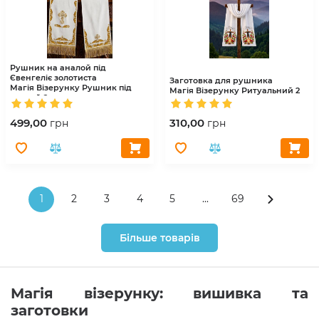
Рушник на аналой під
Євенгеліє золотиста
Заготовка для рушника
Магія Візерунку
Рушник під
Магія Візерунку
Ритуальний 2
аналой 2
499,00
310,00
грн
грн
1
2
3
4
5
...
69
Більше товарів
Магія візерунку: вишивка та
заготовки