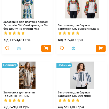
Заготовка для плаття з поясом
Гармонія
ПЖ Сині троянди 3м
Заготовка для блузки
без друку на спинці ММ
Гармонія
СЖ Буковинська 5
1 160,00
715,00
грн
грн
вiд
вiд
Hовинка
Hовинка
Заготовка для плаття
Заготовка для блузки
Гармонія
ПЖ-1015
Гармонія
СЖ-079 синя
620,00
550,00
грн
грн
вiд
вiд