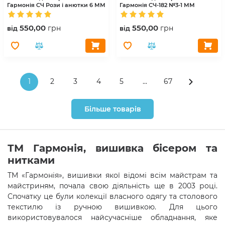
Гармонія
СЧ Рози і анютки 6 ММ
Гармонія
СЧ-182 №3-1 ММ
550,00
550,00
грн
грн
вiд
вiд
1
2
3
4
5
...
67
Більше товарів
ТМ Гармонія, вишивка бісером та
нитками
ТМ «Гармонія», вишивки якої відомі всім майстрам та
майстриням, почала свою діяльність ще в 2003 році.
Спочатку це були колекції власного одягу та столового
текстилю із ручною вишивкою. Для цього
використовувалося найсучасніше обладнання, яке