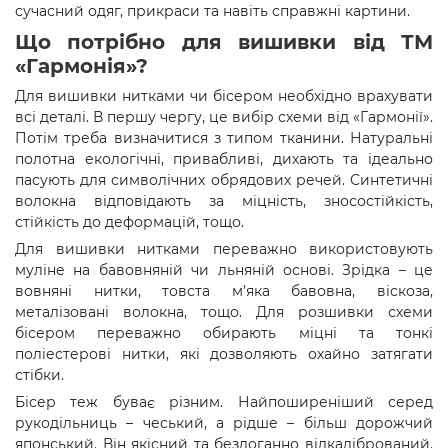
сучасний одяг, прикраси та навіть справжні картини.
Що потрібно для вишивки від ТМ
«Гармонія»?
Для вишивки нитками чи бісером необхідно врахувати
всі деталі. В першу чергу, це вибір схеми від «Гармонії».
Потім треба визначитися з типом тканини. Натуральні
полотна екологічні, привабливі, дихають та ідеально
пасують для символічних обрядових речей. Синтетичні
волокна відповідають за міцність, зносостійкість,
стійкість до деформацій, тощо.
Для вишивки нитками переважно використовують
муліне на бавовняній чи льняній основі. Зрідка – це
вовняні нитки, товста м’яка бавовна, віскоза,
металізовані волокна, тощо. Для розшивки схеми
бісером переважно обирають міцні та тонкі
поліестерові нитки, які дозволяють охайно затягати
стібки.
Бісер теж буває різним. Найпоширеніший серед
рукодільниць – чеський, а рідше – більш дорожчий
японський. Він якісний та бездоганно відкалібрований.