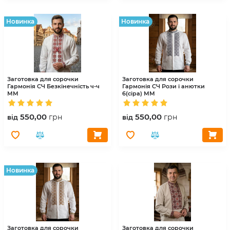
Hовинка
Hовинка
Заготовка для сорочки
Заготовка для сорочки
Гармонія
СЧ Безкінечність ч-ч
Гармонія
СЧ Рози і анютки
ММ
6(сіра) ММ
550,00
550,00
грн
грн
вiд
вiд
Hовинка
Заготовка для сорочки
Заготовка для сорочки