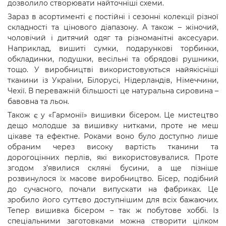
дозволило створювати найточніші схеми.
Зараз в асортименті є постійні і сезонні колекції різної
складності та цінового діапазону. А також – жіночий,
чоловічий і дитячий одяг та різноманітні аксесуари.
Наприклад, вишиті сумки, подарункові торбинки,
обкладинки, подушки, весільні та обрядові рушники,
тощо. У виробництві використовуються найякісніші
тканини із України, Білорусі, Нідерландів, Німеччини,
Чехії. В переважній більшості це натуральна сировина –
бавовна та льон.
Також є у «Гармонії» вишивки бісером. Це мистецтво
дещо молодше за вишивку нитками, проте не меш
цікаве та ефектне. Роками воно було доступно лише
обраним через високу вартість тканини та
дорогоцінних перлів, які використовувалися. Проте
згодом з’явилися скляні бусини, а ще пізніше
розвинулося їх масове виробництво. Бісер, подібний
до сучасного, почали випускати на фабриках. Це
зробило його суттєво доступнішим для всіх бажаючих.
Тепер вишивка бісером – так ж побутове хоббі. Із
спеціальними заготовками можна створити цілком